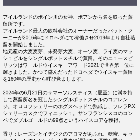
アイルランドのボイン川の女神、ボアンから名を取った蒸
留所です。
アイルランド最大の飲料会社のオーナーだったパット・ク
ーニーが2016年にドロヘダにて稼働させ2019年より自社蒸
留を開始しました。
地元産の大麦麦芽、未発芽大麦、オーツ麦、ライ麦のマッ
シュビルをシングルポットスチルで蒸留。そのニュースピ
リッツはワールドウイスキーアワード2021で世界第一位に
輝きました。かつて盛んだったドロヘダでウイスキー蒸留
を160年の歴史から呼び覚まします。
2024年の6月21日のサマーソルスティス（夏至）に満を持
して蒸留所名を冠したシングルポットスチルのコアレン
ジ。オロロソシェリーのホグスヘッドで熟成し、ソレラP.X.
シェリーカスクでフィニッシュ。サンフランシスコのコン
ペでダブルゴールドの99点というハイスコアを獲得。
香り：レーズンとイチジクのアロマがあふれ、糖蜜、キャ