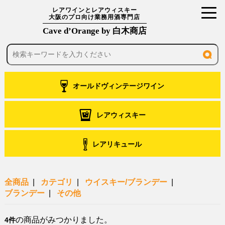
toggl
レアワインとレアウィスキー
大阪のプロ向け業務用酒専門店
navig
Cave d’Orange by 白木商店
オールドヴィンテージワイン
レアウィスキー
レアリキュール
全商品
カテゴリ
ウイスキー/ブランデー
ブランデー
その他
の商品がみつかりました。
4件