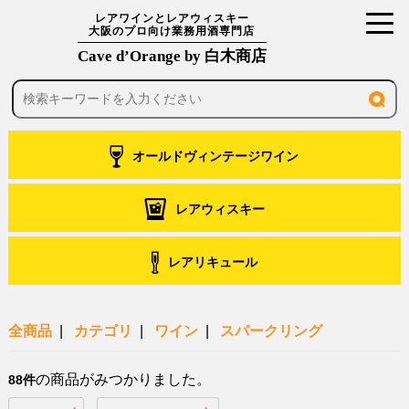
toggl
レアワインとレアウィスキー
大阪のプロ向け業務用酒専門店
navig
Cave d’Orange by 白木商店
オールドヴィンテージワイン
レアウィスキー
レアリキュール
全商品
カテゴリ
ワイン
スパークリング
の商品がみつかりました。
88件