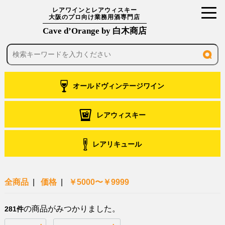
toggl
レアワインとレアウィスキー
大阪のプロ向け業務用酒専門店
navig
Cave d’Orange by 白木商店
オールドヴィンテージワイン
レアウィスキー
レアリキュール
全商品
価格
￥5000〜￥9999
の商品がみつかりました。
281件