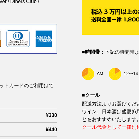
 / Diners Club /
■時間帯
：下記の時間帯
AM
12〜14
ジットカードのご利用はで
■クール
配送方法よりお選びくだ
ワイン、日本酒は盛夏(6
¥330
とをおすすめいたします
クール代金として一律別途
¥440