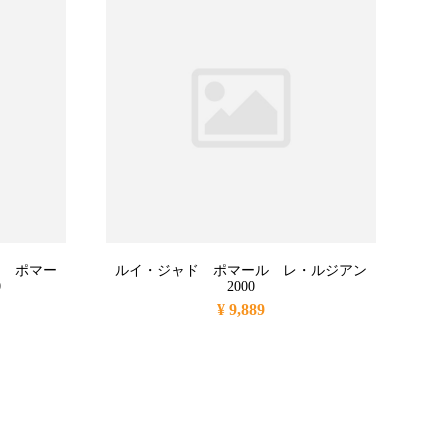
ロ ポマー
ルイ・ジャド ポマール レ・ルジアン
0
2000
¥ 9,889