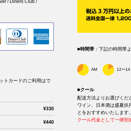
 / Diners Club /
■時間帯
：下記の時間帯
AM
12〜14
ジットカードのご利用はで
■クール
配送方法よりお選びくだ
ワイン、日本酒は盛夏(6
¥330
とをおすすめいたします
クール代金として一律別途
¥440