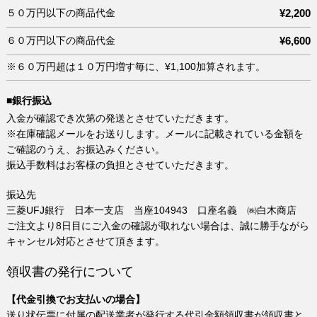
５０万円以下の商品代金
¥2,200
６０万円以下の商品代金
¥6,600
※６０万円超は１０万円増す毎に、¥1,100加算されます。
■銀行振込
入金が確認でき次第の発送とさせていただきます。
※在庫確認メールをお送りします。メールに記載されている金額を
ご確認のうえ、お振込みください。
振込手数料はお客様の負担とさせていただきます。
振込先
三菱UFJ銀行 日本一支店 当座104943 口座名義 ㈱白木商店
ご注文より8日目にご入金の確認が取れない場合は、誠に勝手ながら
キャンセル対応とさせて頂きます。
領収書の発行について
【代金引換でお支払いの場合】
送り状伝票に付属の配送業者が発行する代引金額領収書が領収書と