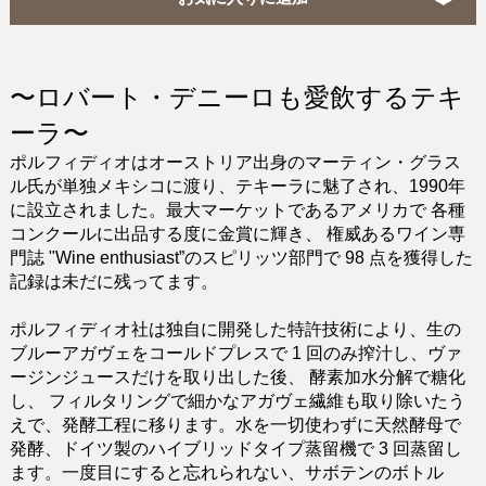
〜ロバート・デニーロも愛飲するテキ
ーラ〜
ポルフィディオはオーストリア出身のマーティン・グラス
ル氏が単独メキシコに渡り、テキーラに魅了され、1990年
に設立されました。最大マーケットであるアメリカで 各種
コンクールに出品する度に金賞に輝き、 権威あるワイン専
門誌 "Wine enthusiast”のスピリッツ部門で 98 点を獲得した
記録は未だに残ってます。
ポルフィディオ社は独自に開発した特許技術により、生の
ブルーアガヴェをコールドプレスで 1 回のみ搾汁し、ヴァ
ージンジュースだけを取り出した後、 酵素加水分解で糖化
し、 フィルタリングで細かなアガヴェ繊維も取り除いたう
えで、発酵工程に移ります。水を一切使わずに天然酵母で
発酵、ドイツ製のハイブリッドタイプ蒸留機で 3 回蒸留し
ます。一度目にすると忘れられない、サボテンのボトル